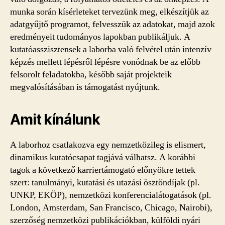
munka során kísérleteket tervezünk meg, elkészítjük az
adatgyűjtő programot, felvesszük az adatokat, majd azok
eredményeit tudományos lapokban publikáljuk. A
kutatóasszisztensek a laborba való felvétel után intenzív
képzés mellett lépésről lépésre vonódnak be az előbb
felsorolt feladatokba, később saját projekteik
megvalósításában is támogatást nyújtunk.
Amit kínálunk
A laborhoz csatlakozva egy nemzetközileg is elismert,
dinamikus kutatócsapat tagjává válhatsz. A korábbi
tagok a következő karriertámogató előnyökre tettek
szert: tanulmányi, kutatási és utazási ösztöndíjak (pl.
UNKP, EKÖP), nemzetközi konferencialátogatások (pl.
London, Amsterdam, San Francisco, Chicago, Nairobi),
szerzőség nemzetközi publikációkban, külföldi nyári