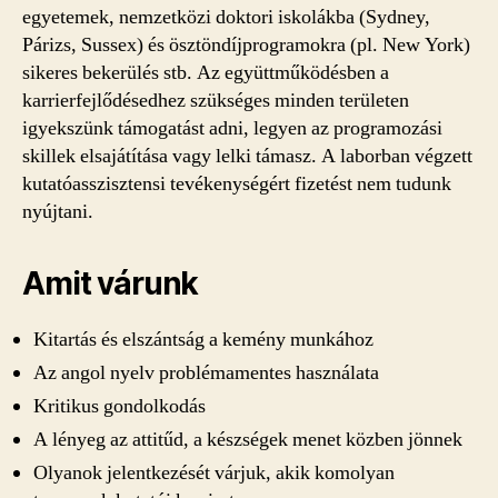
egyetemek, nemzetközi doktori iskolákba (Sydney,
Párizs, Sussex) és ösztöndíjprogramokra (pl. New York)
sikeres bekerülés stb. Az együttműködésben a
karrierfejlődésedhez szükséges minden területen
igyekszünk támogatást adni, legyen az programozási
skillek elsajátítása vagy lelki támasz. A laborban végzett
kutatóasszisztensi tevékenységért fizetést nem tudunk
nyújtani.
Amit várunk
Kitartás és elszántság a kemény munkához
Az angol nyelv problémamentes használata
Kritikus gondolkodás
A lényeg az attitűd, a készségek menet közben jönnek
Olyanok jelentkezését várjuk, akik komolyan