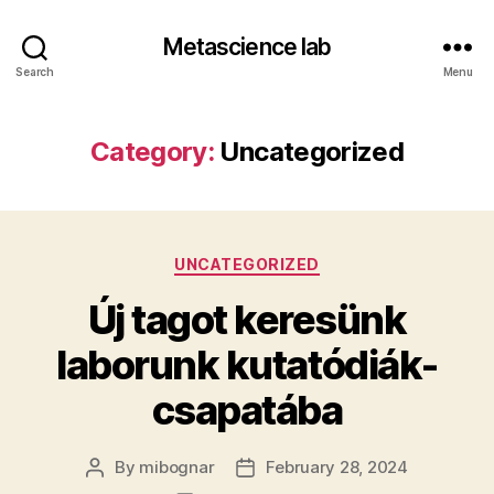
Metascience lab
Search
Menu
Category:
Uncategorized
Categories
UNCATEGORIZED
Új tagot keresünk
laborunk kutatódiák-
csapatába
By
mibognar
February 28, 2024
Post
Post
author
date