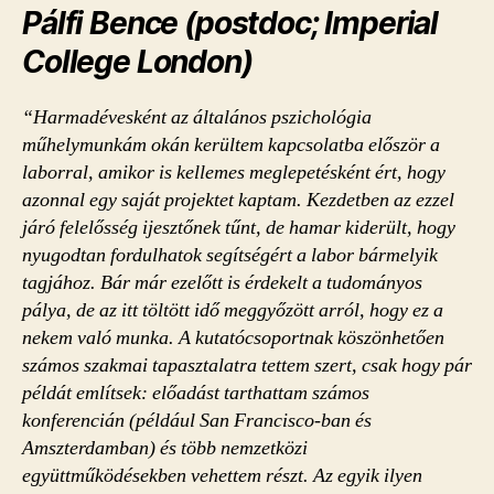
Pálfi Bence (postdoc; Imperial
College London)
“Harmadévesként az általános pszichológia
műhelymunkám okán kerültem kapcsolatba először a
laborral, amikor is kellemes meglepetésként ért, hogy
azonnal egy saját projektet kaptam. Kezdetben az ezzel
járó felelősség ijesztőnek tűnt, de hamar kiderült, hogy
nyugodtan fordulhatok segítségért a labor bármelyik
tagjához. Bár már ezelőtt is érdekelt a tudományos
pálya, de az itt töltött idő meggyőzött arról, hogy ez a
nekem való munka. A kutatócsoportnak köszönhetően
számos szakmai tapasztalatra tettem szert, csak hogy pár
példát említsek: előadást tarthattam számos
konferencián (például San Francisco-ban és
Amszterdamban) és több nemzetközi
együttműködésekben vehettem részt. Az egyik ilyen