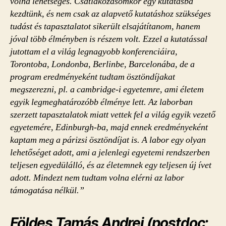
volna lehetséges. Csatlakozásomkor egy kutatásba
kezdtünk, és nem csak az alapvető kutatáshoz szükséges
tudást és tapasztalatot sikerült elsajátítanom, hanem
jóval több élményben is részem volt. Ezzel a kutatással
jutottam el a világ legnagyobb konferenciáira,
Torontoba, Londonba, Berlinbe, Barcelonába, de a
program eredményeként tudtam ösztöndíjakat
megszerezni, pl. a cambridge-i egyetemre, ami életem
egyik legmeghatározóbb élménye lett. Az laborban
szerzett tapasztalatok miatt vettek fel a világ egyik vezető
egyetemére, Edinburgh-ba, majd ennek eredményeként
kaptam meg a párizsi ösztöndíjat is. A labor egy olyan
lehetőséget adott, ami a jelenlegi egyetemi rendszerben
teljesen egyedülálló, és az életemnek egy teljesen új ívet
adott. Mindezt nem tudtam volna elérni az labor
támogatása nélkül.”
Földes Tamás Andrei (postdoc;