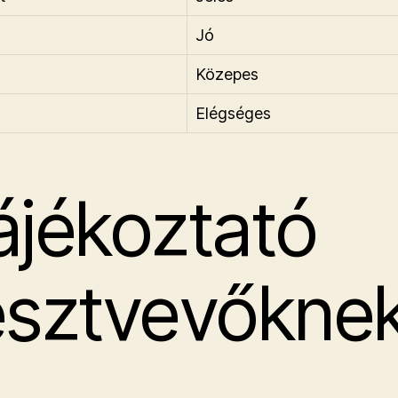
Jó
Közepes
Elégséges
ájékoztató
észtvevőkne