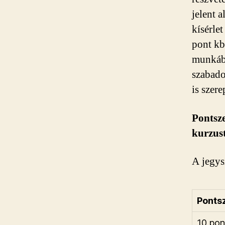
jelent 
kísérle
pont kb
munkába
szabado
is szere
Pontsze
kurzust
A jegys
Ponts
10 pon