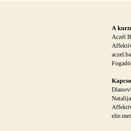
A kurzu
Aczél B
Affektí
aczel.b
Fogadóó
Kapcso
Dianovi
Natalij
Affektí
elte.me