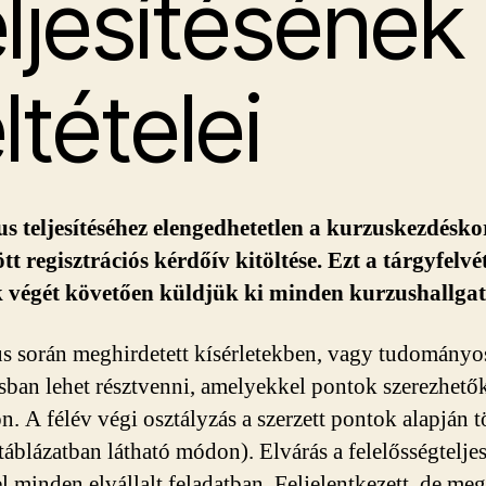
eljesítésének
ltételei
s teljesítéséhez elengedhetetlen a kurzuskezdésko
tt regisztrációs kérdőív kitöltése. Ezt a tárgyfelvét
k végét követően küldjük ki minden kurzushallga
s során meghirdetett kísérletekben, vagy tudományo
ásban lehet résztvenni, amelyekkel pontok szerezhető
n. A félév végi osztályzás a szerzett pontok alapján t
 táblázatban látható módon). Elvárás a felelősségtelje
el minden elvállalt feladatban. Feljelentkezett, de me