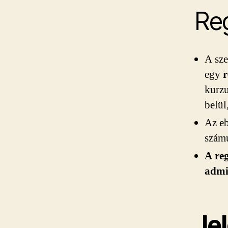
Reg
A sze
egy
r
kurzu
belül
Az eb
számu
A re
admi
Jel