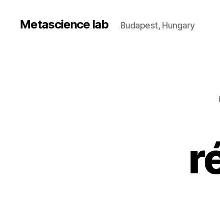
Metascience lab
Budapest, Hungary
r