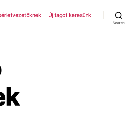
ísérletvezetőknek
Új tagot keresünk
Search
ó
ek