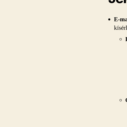
E-ma
kísér