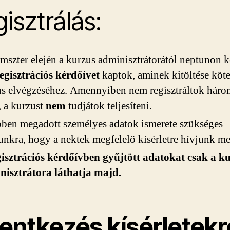
isztrálás:
mszter elején a kurzus adminisztrátorától neptunon k
egisztrációs kérdőívet
kaptok, aminek kitöltése köte
s elvégzéséhez. Amennyiben nem regisztráltok háro
, a kurzust
nem
tudjátok teljesíteni.
ben megadott személyes adatok ismerete szükséges
nkra, hogy a nektek megfelelő kísérletre hívjunk me
gisztrációs kérdőívben gyűjtött adatokat csak a k
nisztrátora láthatja majd.
entkezés kísérletekr