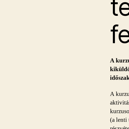
t
fe
A kurzu
kiküldö
idősza
A kurzu
aktivit
kurzuso
(a lenti
részvét