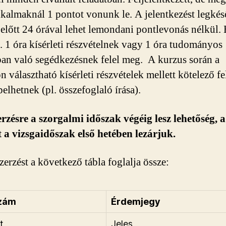
alkalmaknál 1 pontot vonunk le. A jelentkezést legké
t előtt 24 órával lehet lemondani pontlevonás nélkül.
. 1 óra kísérleti részvételnek vagy 1 óra tudományos
n való segédkezésnek felel meg. A kurzus során a
n választható kísérleti részvételek mellett kötelező f
pelhetnek (pl. összefoglaló írása).
rzésre a szorgalmi időszak végéig lesz lehetőség, a
 a vizsgaidőszak első hetében lezárjuk.
zerzést a következő tábla foglalja össze:
zám
Érdemjegy
t
Jeles