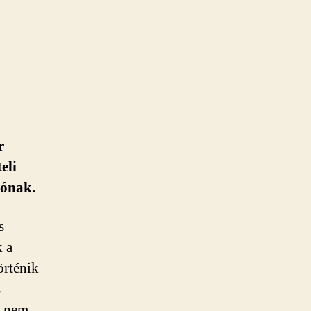
r
eli
tónak.
s
k a
örténik
s
g nem