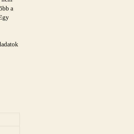
sőbb a
 Egy
eladatok