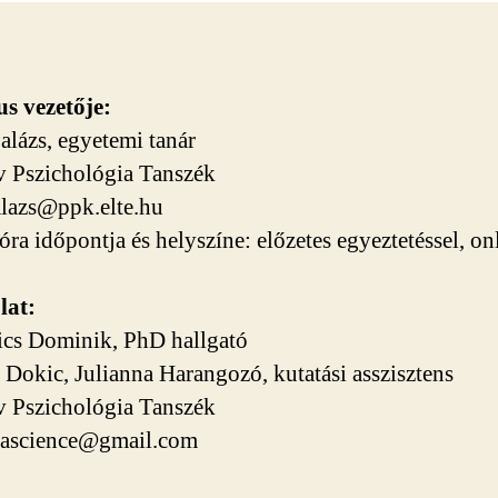
s vezetője:
alázs, egyetemi tanár
v Pszichológia Tanszék
alazs@ppk.elte.hu
ra időpontja és helyszíne: előzetes egyeztetéssel, on
lat:
cs Dominik, PhD hallgató
a Dokic, Julianna Harangozó, kutatási asszisztens
v Pszichológia Tanszék
tascience@gmail.com