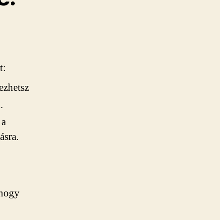
t:
ezhetsz
.
 a
ásra.
 hogy