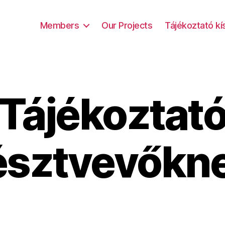
Members
Our Projects
Tájékoztató k
Tájékoztat
észtvevőkn