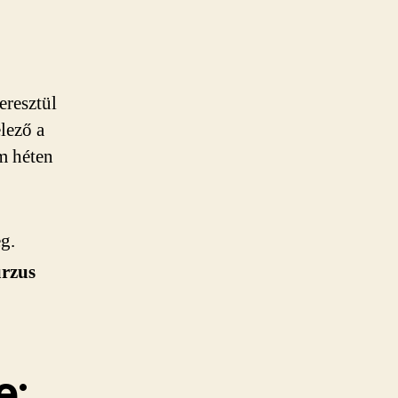
eresztül
lező a
m héten
g.
urzus
e: